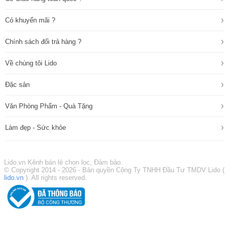
Tóc
/
›
Da
Có khuyến mãi ?
Đầu
›
Chính sách đổi trả hàng ?
›
Chăm
Sóc
Cơ
›
Về chúng tôi Lido
Thể
›
›
Chăm
Đặc sản
sóc
da
›
Văn Phòng Phẩm - Quà Tặng
mặt
›
›
Làm đẹp - Sức khỏe
Thực
phẩm
chức
Lido.vn Kênh bán lẻ chọn lọc, Đảm bảo.
năng
© Copyright 2014 - 2026 - Bản quyền Công Ty TNHH Đầu Tư TMDV Lido (
lido.vn
). All rights reserved.
Thực
phẩm
chức
năng
sức
khỏe