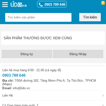
0
0903 789 646
Tìm kiếm
Làm
đẹp
-
SẢN PHẨM THƯỜNG ĐƯỢC XEM CÙNG
Sức
khỏe
Sản
Đăng ký
Đăng Nhập
phẩm
thiên
nhiên
-
Liên hệ mua hàng 9:00 - 21:00 (cả ngày lễ)
Handmade
0903 789 646
›
Chăm
Địa chỉ:
7/50A đường 182, Tăng Nhơn Phú A, Tp Thủ Đức, TPHCM
Sóc
(Maps)
Cá
Email:
info@lido.vn
Nhân
›
Liên Hệ
›
Chăm
Sóc
›
Có Giao hàng toàn quốc ?