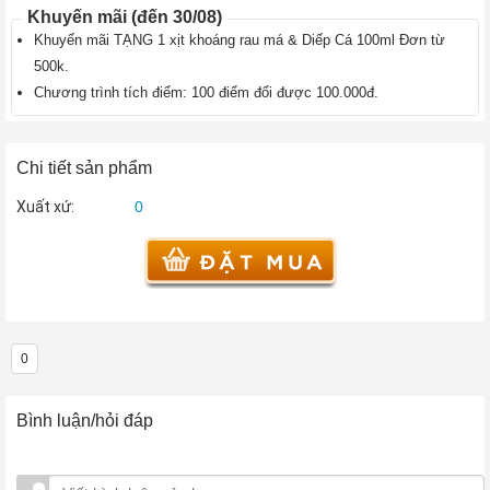
Khuyến mãi (đến 30/08)
›
Thực
Khuyến mãi TẶNG 1 xịt khoáng rau má & Diếp Cá 100ml Đơn từ
phẩm
chức
500k.
năng
Chương trình tích điểm: 100 điểm đổi được 100.000đ.
làm
đẹp
›
Chi tiết sản phẩm
Bách
hóa
Xuất xứ:
0
Online
Bánh
Kẹo
›
Trà
›
0
Bình luận/hỏi đáp