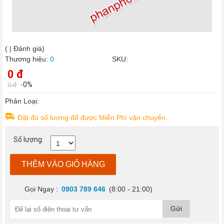
Tóc
/
Da
Đầu
›
Chăm
(
|
Đánh giá)
Sóc
Thương hiệu:
0
SKU:
Cơ
Thể
0 đ
›
Chăm
-0%
0 đ
sóc
da
Phân Loại:
mặt
Đặt đủ số lượng để được Miễn Phí vận chuyển.
›
Thực
Số lượng:
phẩm
chức
năng
THÊM VÀO GIỎ HÀNG
Thực
phẩm
Gọi Ngay :
0903 789 646
(8:00 - 21:00)
chức
năng
Gửi
sức
khỏe