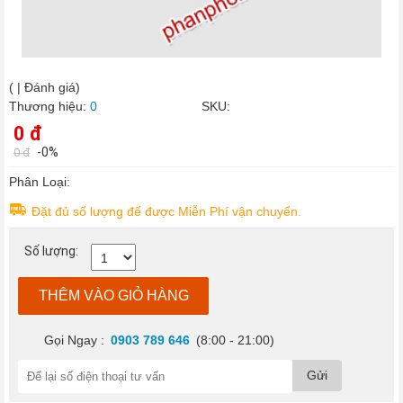
Tóc
/
Da
Đầu
›
Chăm
(
|
Đánh giá)
Sóc
Thương hiệu:
0
SKU:
Cơ
Thể
0 đ
›
Chăm
-0%
0 đ
sóc
da
Phân Loại:
mặt
Đặt đủ số lượng để được Miễn Phí vận chuyển.
›
Thực
Số lượng:
phẩm
chức
năng
THÊM VÀO GIỎ HÀNG
Thực
phẩm
Gọi Ngay :
0903 789 646
(8:00 - 21:00)
chức
năng
Gửi
sức
khỏe