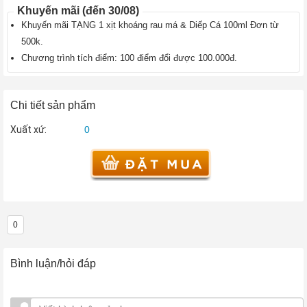
Khuyến mãi (đến 30/08)
›
Thực
Khuyến mãi TẶNG 1 xịt khoáng rau má & Diếp Cá 100ml Đơn từ
phẩm
chức
500k.
năng
Chương trình tích điểm: 100 điểm đổi được 100.000đ.
làm
đẹp
›
Chi tiết sản phẩm
Bách
hóa
Xuất xứ:
0
Online
Bánh
Kẹo
›
Trà
›
0
Bình luận/hỏi đáp