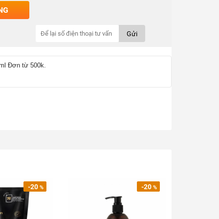
NG
Gửi
ml Đơn từ 500k.
-20
-20
%
%