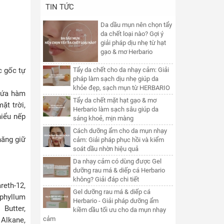
TIN TỨC
Da dầu mụn nên chọn tẩy
da chết loại nào? Gợi ý
giải pháp dịu nhẹ từ hạt
gạo & mơ Herbario
c gốc tự
Tẩy da chết cho da nhạy cảm: Giải
pháp làm sạch dịu nhẹ giúp da
khỏe đẹp, sạch mụn từ HERBARIO
chứa hàm
Tẩy da chết mặt hạt gạo & mơ
ặt trời,
Herbario làm sạch sâu giúp da
hiểu nếp
sáng khoẻ, mịn màng
Cách dưỡng ẩm cho da mụn nhạy
năng giữ
cảm: Giải pháp phục hồi và kiểm
soát dầu nhờn hiệu quả
Da nhạy cảm có dùng được Gel
dưỡng rau má & diếp cá Herbario
không? Giải đáp chi tiết
reth-12,
Gel dưỡng rau má & diếp cá
ophyllum
Herbario - Giải pháp dưỡng ẩm
Butter,
kiềm dầu tối ưu cho da mụn nhạy
cảm
 Alkane,