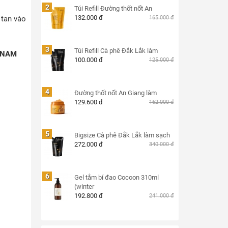
2
Túi Refill Đường thốt nốt An
132.000 đ
 tan vào
165.000 đ
3
Túi Refill Cà phê Đắk Lắk làm
 NAM
100.000 đ
125.000 đ
4
Đường thốt nốt An Giang làm
129.600 đ
162.000 đ
5
Bigsize Cà phê Đắk Lắk làm sạch
272.000 đ
340.000 đ
6
Gel tắm bí đao Cocoon 310ml
(winter
192.800 đ
241.000 đ