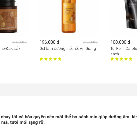
196.000 đ
100.000 đ
241.000 đ
245.000 đ
phê Đắk Lắk
Gel tắm đường thốt nốt An Giang
Túi Refill Cà p
sạch
 chay tất cả hòa quyện nên một thể bơ sánh mịn giúp dưỡng ẩm, 
 mà, tươi mới rạng rỡ.