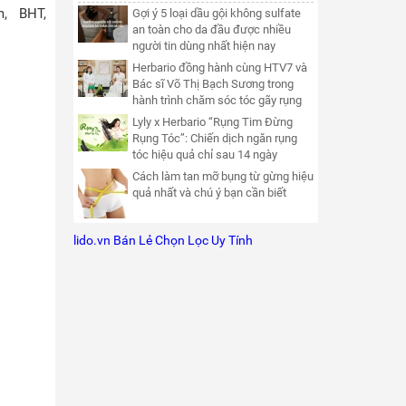
m, BHT,
Gợi ý 5 loại dầu gội không sulfate
an toàn cho da đầu được nhiều
người tin dùng nhất hiện nay
Herbario đồng hành cùng HTV7 và
Bác sĩ Võ Thị Bạch Sương trong
hành trình chăm sóc tóc gãy rụng
Lyly x Herbario “Rụng Tim Đừng
Rụng Tóc”: Chiến dịch ngăn rụng
tóc hiệu quả chỉ sau 14 ngày
Cách làm tan mỡ bụng từ gừng hiệu
quả nhất và chú ý bạn cần biết
lido.vn Bán Lẻ Chọn Lọc Uy Tính