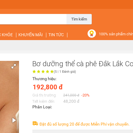
Tìm kiếm
100% sản phẩm chí
C KHỎE
KHUYẾN MÃI
TIN TỨC
Bơ dưỡng thể cà phê Đắk Lắk C
(
5
|
1
Đánh giá)
Thương hiệu:
192,800 đ
Giá thị trường:
-20%
241,000 đ
48,200 đ
Tiết kiệm đến:
Phân Loại:
Đặt đủ số lượng 20 để được Miễn Phí vận chuyển.