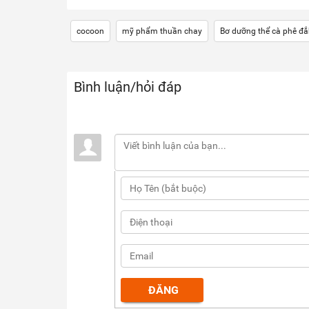
cocoon
mỹ phẩm thuần chay
Bơ dưỡng thể cà phê đắ
Bình luận/hỏi đáp