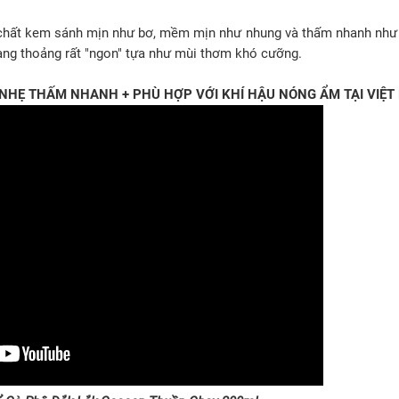
 chất kem sánh mịn như bơ, mềm mịn như nhung và thấm nhanh như
ng thoảng rất "ngon" tựa như mùi thơm khó cưỡng.
NHẸ THẤM NHANH + PHÙ HỢP VỚI KHÍ HẬU NÓNG ẨM TẠI VIỆT