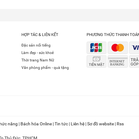
HỢP TÁC & LIÊN KẾT
PHƯƠNG THỨC THANH TOÁ
Đặc sản nổi tiếng
Làm đẹp - sức khoẻ
Thời trang Nam Nữ
Văn phòng phẩm - quà tặng
hức năng
|
Bách hóa Online
|
Tin tức
|
Liên hệ
|
Sơ đồ website
|
Rss
 Tp Thủ Đức, TPHCM