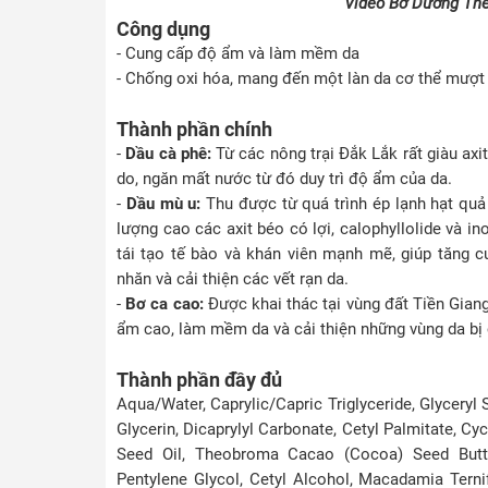
Video Bơ Dưỡng Th
Công dụng
- Cung cấp độ ẩm và làm mềm da
- Chống oxi hóa, mang đến một làn da cơ thể mượt 
Thành phần chính
-
Dầu cà phê:
Từ các nông trại Đắk Lắk rất giàu axit
do, ngăn mất nước từ đó duy trì độ ẩm của da.
-
Dầu mù u:
Thu được từ quá trình ép lạnh hạt qu
lượng cao các axit béo có lợi, calophyllolide và 
tái tạo tế bào và khán viên mạnh mẽ, giúp tăng c
nhăn và cải thiện các vết rạn da.
-
Bơ ca cao:
Được khai thác tại vùng đất Tiền Giang
ẩm cao, làm mềm da và cải thiện những vùng da bị 
Thành phần đầy đủ
Aqua/Water, Caprylic/Capric Triglyceride, Glyceryl 
Glycerin, Dicaprylyl Carbonate, Cetyl Palmitate, C
Seed Oil, Theobroma Cacao (Cocoa) Seed Butter
Pentylene Glycol, Cetyl Alcohol, Macadamia Ternif