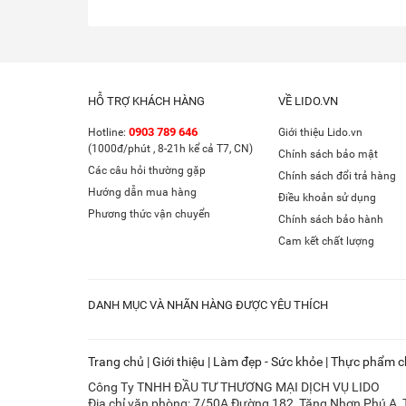
HỖ TRỢ KHÁCH HÀNG
VỀ LIDO.VN
0903 789 646
Hotline:
Giới thiệu Lido.vn
(1000đ/phút , 8-21h kể cả T7, CN)
Chính sách bảo mật
Các câu hỏi thường gặp
Chính sách đổi trả hàng
Hướng dẫn mua hàng
Điều khoản sử dụng
Phương thức vận chuyển
Chính sách bảo hành
Cam kết chất lượng
DANH MỤC VÀ NHÃN HÀNG ĐƯỢC YÊU THÍCH
Trang chủ
|
Giới thiệu
|
Làm đẹp - Sức khỏe
|
Thực phẩm c
Công Ty TNHH ĐẦU TƯ THƯƠNG MẠI DỊCH VỤ LIDO
Địa chỉ văn phòng: 7/50A Đường 182, Tăng Nhơn Phú A,