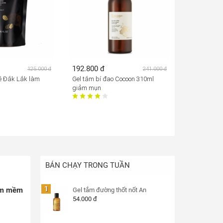
192.800 đ
125.000 đ
241.000 đ
hê Đắk Lắk làm
Gel tắm bí đao Cocoon 310ml
giảm mụn
BÁN CHẠY TRONG TUẦN
1
làm mềm
Gel tắm đường thốt nốt An
54.000 đ