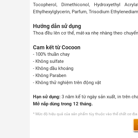
Tocopherol, Dimethiconol, Hydroxyethyl Acry
Ethylhexylglycerin, Parfum, Trisodium Ethylenediam
Hướng dẫn sử dụng
Thoa đều lên cơ thể, mát-xa nhẹ nhàng theo chuyể
Cam kết từ Cocoon
- 100% thuần chay
- Không sulfate
- Không dầu khoáng
- Không Paraben
- Không thử nghiệm trên động vật
Hạn sử dụng:
3 năm kể từ ngày sản xuất, in trên cha
Mở nắp dùng trong 12 tháng.
* Mức độ hiệu quả của sản phẩm tùy thuộc vào thể chất cơ địa