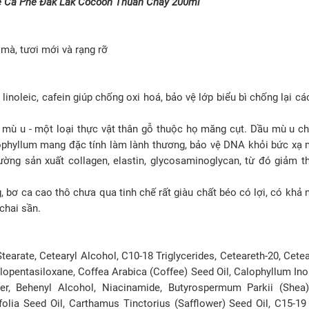
ể Cà Phê Đắk Lắk Cocoon Thuần Chay 200ml
mà, tươi mới và rạng rỡ
 linoleic, cafein giúp chống oxi hoá, bảo vệ lớp biểu bì chống lại cá
ả mù u - một loại thực vật thân gỗ thuộc họ măng cụt. Dầu mù u 
inophyllum mang đặc tính làm lành thương, bảo vệ DNA khỏi bức xạ m
ường sản xuất collagen, elastin, glycosaminoglycan, từ đó giảm t
, bơ ca cao thô chưa qua tinh chế rất giàu chất béo có lợi, có khả 
chai sần.
Stearate, Cetearyl Alcohol, C10-18 Triglycerides, Ceteareth-20, Cetea
yclopentasiloxane, Coffea Arabica (Coffee) Seed Oil, Calophyllum In
, Behenyl Alcohol, Niacinamide, Butyrospermum Parkii (Shea) 
olia Seed Oil, Carthamus Tinctorius (Safflower) Seed Oil, C15-19