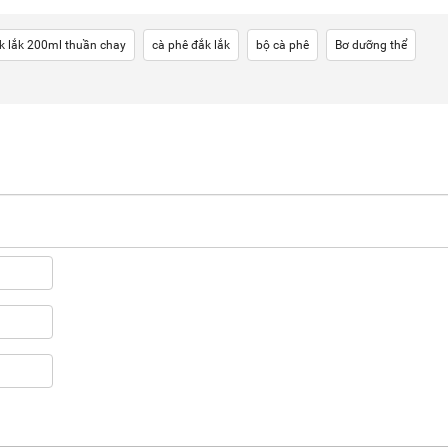
k lắk 200ml thuần chay
cà phê đắk lắk
bộ cà phê
Bơ dưỡng thể