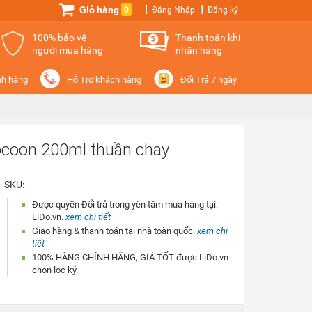
Giỏ hàng
0
Đăng Nhập
Đăng ký
100% bảo vệ
Thanh toán khi
người mua hàng
nhận hàng
nh hãng
Hỗ Trợ khách hàng
Đổi Trả 7 ngày
ocoon 200ml thuần chay
SKU:
Được quyền Đổi trả trong yên tâm mua hàng tại:
LiDo.vn.
xem chi tiết
Giao hàng & thanh toán tại nhà toàn quốc.
xem chi
tiết
100% HÀNG CHÍNH HÃNG, GIÁ TỐT được LiDo.vn
chọn lọc kỷ.