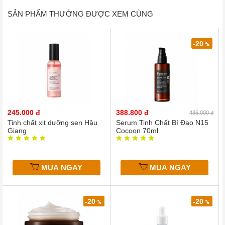
SẢN PHẨM THƯỜNG ĐƯỢC XEM CÙNG
-20
%
245.000 đ
388.800 đ
486.000 đ
Tinh chất xịt dưỡng sen Hậu
Serum Tinh Chất Bí Đao N15
Giang
Cocoon 70ml
MUA NGAY
MUA NGAY
-20
-20
%
%