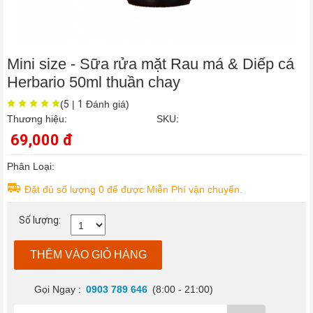
Tóc
/
Da
Đầu
›
Chăm
Mini size - Sữa rửa mặt Rau má & Diếp cá
Sóc
Herbario 50ml thuần chay
Cơ
Thể
(
5
|
1
Đánh giá)
›
Chăm
Thương hiệu:
SKU:
sóc
69,000 đ
da
mặt
Phân Loại:
›
Thực
Đặt đủ số lượng 0 để được Miễn Phí vận chuyển.
phẩm
chức
Số lượng:
năng
Thực
THÊM VÀO GIỎ HÀNG
phẩm
chức
năng
Gọi Ngay :
0903 789 646
(8:00 - 21:00)
sức
khỏe