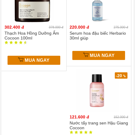
302.400 đ
220.000 đ
378.000 đ
275.000 đ
Thạch Hoa Hồng Dưỡng Ẩm
Serum hoa đậu biếc Herbario
Cocoon 100ml
30ml giúp
MUA NGAY
MUA NGAY
-20
%
121.600 đ
152.000 đ
Nước tẩy trang sen Hậu Giang
Cocoon