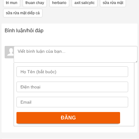
tri mun
thuan chay
herbario
axit salicylic
sữa rửa mặt
sữa rửa mặt diếp cá
Bình luận/hỏi đáp