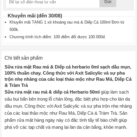
Gửi
›
Thực
phẩm
Khuyến mãi (đến 30/08)
chức
Khuyến mãi TẶNG 1 xịt khoáng rau má & Diếp Cá 100ml Đơn từ
năng
làm
500k.
đẹp
Chương trình tích điểm: 100 điểm đổi được 100.000đ.
›
Bách
hóa
Chi tiết sản phẩm
Online
Sữa rửa mặt Rau má & Diếp cá herbario 0ml sạch dầu mụn,
Bánh
100% thuần chay. Công thức với Axit Salicylic và sự pha
Kẹo
trộn nhẹ nhàng của các loại thảo mộc như Rau Má, Diếp Cá
›
Trà
& Tràm Trà
Sữa rửa mặt rau má & diếp cá Herbario 50ml
giúp làm sạch
›
sâu bụi bẩn bên trong lỗ chân lông, đặc biệt phù hợp cho làn da
dầu mụn. Công thức với Axit Salicylic và sự pha trộn nhẹ nhàng
của các loại thảo mộc như Rau Má, Diếp Cá & Tràm Trà. Sản
phẩm rửa mặt hàng ngày này có đặc tính tẩy tế bào chết giúp
phá vỡ các tạp chất và mang lại làn da cân bằng, khỏe mạnh.