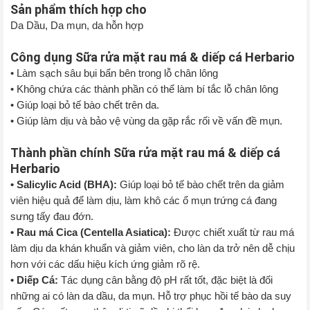
Sản phẩm thích hợp cho
Da Dầu, Da mụn, da hỗn hợp
Công dụng Sữa rửa mặt rau má & diếp cá Herbario
• Làm sạch sâu bụi bẩn bên trong lỗ chân lông
• Không chứa các thành phần có thể làm bí tắc lỗ chân lông
• Giúp loại bỏ tế bào chết trên da.
• Giúp làm dịu và bảo vệ vùng da gặp rắc rối về vấn đề mụn.
Thành phần chính Sữa rửa mặt rau má & diếp cá
Herbario
• Salicylic Acid (BHA):
Giúp loại bỏ tế bào chết trên da giảm
viên hiệu quả để làm dịu, làm khô các ổ mụn trứng cá đang
sưng tấy đau đớn.
• Rau má Cica (Centella Asiatica):
Được chiết xuất từ rau má
làm dịu da khán khuẩn và giảm viên, cho làn da trở nên dễ chịu
hơn với các dấu hiệu kích ứng giảm rõ rệ.
• Diếp Cá:
Tác dụng cân bằng độ pH rất tốt, đặc biệt là đối
những ai có làn da dầu, da mụn. Hỗ trợ phục hồi tế bào da suy