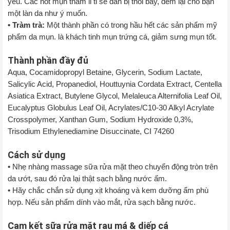
yếu. Các nốt mụn thâm li ti sẽ dần bị thổi bay, đem lại cho bạn
một làn da như ý muốn.
• Tràm trà:
Một thành phần có trong hầu hết các sản phẩm mỹ
phẩm da mụn. là khách tinh mụn trứng cá, giảm sưng mụn tốt.
Thành phần đầy đủ
Aqua, Cocamidopropyl Betaine, Glycerin, Sodium Lactate,
Salicylic Acid, Propanediol, Houttuynia Cordata Extract, Centella
Asiatica Extract, Butylene Glycol, Melaleuca Alternifolia Leaf Oil,
Eucalyptus Globulus Leaf Oil, Acrylates/C10-30 Alkyl Acrylate
Crosspolymer, Xanthan Gum, Sodium Hydroxide 0,3%,
Trisodium Ethylenediamine Disuccinate, CI 74260
Cách sử dụng
• Nhẹ nhàng massage sữa rửa mặt theo chuyển động tròn trên
da ướt, sau đó rửa lại thật sạch bằng nước ấm.
• Hãy chắc chắn sử dụng xịt khoáng và kem dưỡng ẩm phù
hợp. Nếu sản phẩm dính vào mắt, rửa sạch bằng nước.
Cam kết sữa rửa mặt rau má & diếp cá