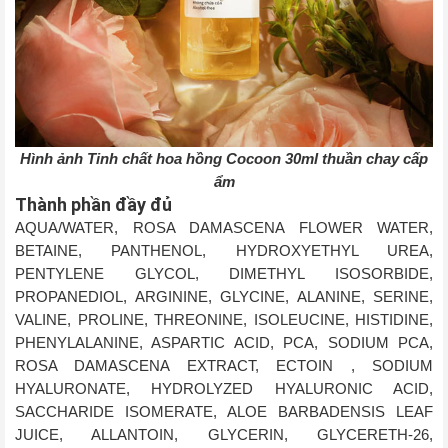
Hình ảnh Tinh chất hoa hồng Cocoon 30ml thuần chay cấp
ẩm
Thành phần đầy đủ
AQUA/WATER, ROSA DAMASCENA FLOWER WATER,
BETAINE, PANTHENOL, HYDROXYETHYL UREA,
PENTYLENE GLYCOL, DIMETHYL ISOSORBIDE,
PROPANEDIOL, ARGININE, GLYCINE, ALANINE, SERINE,
VALINE, PROLINE, THREONINE, ISOLEUCINE, HISTIDINE,
PHENYLALANINE, ASPARTIC ACID, PCA, SODIUM PCA,
ROSA DAMASCENA EXTRACT, ECTOIN , SODIUM
HYALURONATE, HYDROLYZED HYALURONIC ACID,
SACCHARIDE ISOMERATE, ALOE BARBADENSIS LEAF
JUICE, ALLANTOIN, GLYCERIN, GLYCERETH-26,