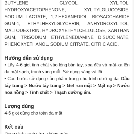
BUTYLENE GLYCOL, XYLITOL,
HYDROXYACETOPHENONE, XYLITYLGLUCOSIDE,
SODIUM LACTATE, 1,2-HEXANEDIOL, BIOSACCHARIDE
GUM-1, ETHYLHEXYLGLYCERIN, ANHYDROXYLITOL,
MALTODEXTRIN, HYDROXYETHYLCELLULOSE, XANTHAN
GUM, TRISODIUM ETHYLENEDIAMINE DISUCCINATE,
PHENOXYETHANOL, SODIUM CITRATE, CITRIC ACID.
Hướng dẫn sử dụng
•
Lấy 4-6 giọt tinh chất vào lòng bàn tay, xoa đều và mát-xa lên
da mặt sạch, tránh vùng mắt. Sử dụng sáng và tối.
• Các bước sử dụng sản phẩm trong chu trình dưỡng da:
Dầu
tẩy trang > Nước tẩy trang > Gel rửa mặt > Mặt nạ > Nước
hoa hồng > Tinh chất > Thạch dưỡng ẩm
.
Lượng dùng
4-6 giọt dùng cho toàn da mặt
Kết cấu
Dung dịch sánh vừa, không màu