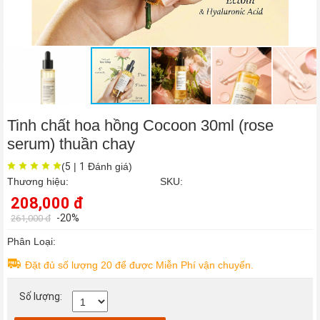
Tóc
/
Da
Đầu
›
Chăm
Sóc
Cơ
Thể
›
Chăm
Tinh chất hoa hồng Cocoon 30ml (rose
sóc
serum) thuần chay
da
mặt
(
5
|
1
Đánh giá)
›
Thương hiệu:
SKU:
Thực
208,000 đ
phẩm
chức
-20%
261,000 đ
năng
Phân Loại:
Thực
Đặt đủ số lượng 20 để được Miễn Phí vận chuyển.
phẩm
chức
năng
Số lượng:
sức
khỏe