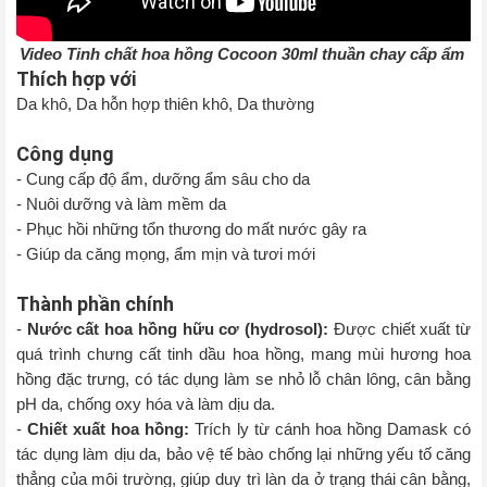
Video Tinh chất hoa hồng Cocoon 30ml thuần chay cấp ẩm
Thích hợp với
Da khô, Da hỗn hợp thiên khô, Da thường
Công dụng
- Cung cấp độ ẩm, dưỡng ẩm sâu cho da
- Nuôi dưỡng và làm mềm da
- Phục hồi những tổn thương do mất nước gây ra
- Giúp da căng mọng, ẩm mịn và tươi mới
Thành phần chính
-
Nước cất hoa hồng hữu cơ (hydrosol):
Được chiết xuất từ
quá trình chưng cất tinh dầu hoa hồng, mang mùi hương hoa
hồng đặc trưng, có tác dụng làm se nhỏ lỗ chân lông, cân bằng
pH da, chống oxy hóa và làm dịu da.
-
Chiết xuất hoa hồng:
Trích ly từ cánh hoa hồng Damask có
tác dụng làm dịu da, bảo vệ tế bào chống lại những yếu tố căng
thẳng của môi trường, giúp duy trì làn da ở trạng thái cân bằng,