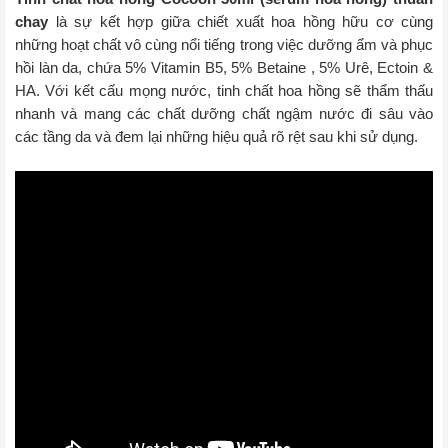
chay
là sự kết hợp giữa chiết xuất hoa hồng hữu cơ cùng
những hoạt chất vô cùng nổi tiếng trong việc dưỡng ẩm và phục
hồi làn da, chứa 5% Vitamin B5, 5% Betaine , 5% Urê, Ectoin &
HA.
Với kết cấu mọng nước, tinh chất hoa hồng sẽ thẩm thấu
nhanh và mang các chất dưỡng chất ngậm nước đi sâu vào
các tầng da và đem lại những hiệu quả rõ rệt sau khi sử dụng.