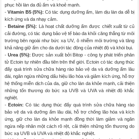
phục hồi làn da đủ ẩm và khoẻ mạnh.
-
Vitamin B5 (5%):
Có tác dụng dưỡng ẩm, làm dịu làn da dễ bị
kích ứng và da nhạy cảm.
-
Betaine (5%):
Là hoạt chất dưỡng ẩm được chiết xuất từ củ
cải đường, có tác dụng bảo vệ tế bào da khỏi căng thẳng từ môi
trường bên ngoài như bức xạ UV, ô nhiễm môi trường và tăng
khả năng giữ ẩm cho da dưới tác động của nhiệt độ và khói bụi.
-
Urea (5%):
Được sản xuất bởi Bitop - công ty phát triển phân
tử Ectoin tự nhiên đầu tiên trên thế giới. Ectoin có tác dụng thúc
đẩy quá trình sửa chữa hàng rào bảo vệ da và dưỡng ẩm lâu
dài, ngăn ngừa những dấu hiệu lão hóa và giảm kích ứng, hỗ trợ
hệ thống miễn dịch của da, giữ cho làn da khỏe mạnh, cải thiện
những tổn thương do bức xạ UVB và UVA và nhiệt độ khắc
nghiệt.
-
Ectoin:
Có tác dụng thúc đẩy quá trình sửa chữa hàng rào
bảo vệ da và dưỡng ẩm lâu dài, hỗ trợ chống lão hóa và kích
ứng, giữ cho làn da khỏe mạnh đồng thời làm giảm và ngăn
ngừa nếp nhăn một cách rõ rệt, cải thiện những tổn thương do
bức xạ UVB và UVA và nhiệt độ khắc nghiệt.