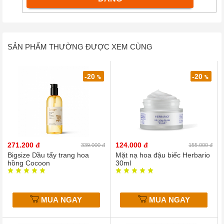
SẢN PHẨM THƯỜNG ĐƯỢC XEM CÙNG
-20
-20
%
%
271.200 đ
124.000 đ
339.000 đ
155.000 đ
Bigsize Dầu tẩy trang hoa
Mặt nạ hoa đậu biếc Herbario
hồng Cocoon
30ml
MUA NGAY
MUA NGAY