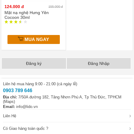
124.000 đ
155.000 đ
Mặt nạ nghệ Hưng Yên
Cocoon 30ml
MUA NGAY
Đăng ký
Đăng Nhập
Liên hệ mua hàng 9:00 - 21:00 (cả ngày lễ)
0903 789 646
Địa chỉ:
7/50A đường 182, Tăng Nhơn Phú A, Tp Thủ Đức, TPHCM
(Maps)
Email:
info@lido.vn
›
Liên Hệ
›
Có Giao hàng toàn quốc ?