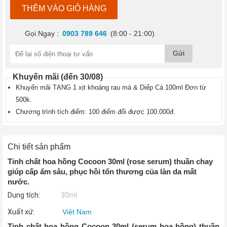
THÊM VÀO GIỎ HÀNG
›
Thực
phẩm
chức
Gọi Ngay :
0903 789 646
(8:00 - 21:00)
năng
làm
Gửi
đẹp
›
Khuyến mãi (đến 30/08)
Bách
Khuyến mãi TẶNG 1 xịt khoáng rau má & Diếp Cá 100ml Đơn từ
hóa
500k.
Online
Chương trình tích điểm: 100 điểm đổi được 100.000đ.
Bánh
Kẹo
›
Trà
Chi tiết sản phẩm
›
Tinh chất hoa hồng Cocoon 30ml (rose serum) thuần chay
giúp cấp ẩm sâu, phục hồi tổn thương của làn da mất
nước.
Dung tích:
30ml
Xuất xứ:
Việt Nam
Tinh chất hoa hồng Cocoon 30ml (serum hoa hồng) thuần