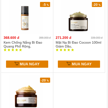
-5
-20
%
%
368.600 đ
271.200 đ
388.000 đ
339.000 đ
Kem Chống Nắng Bí Đao
Mặt Nạ Bí Đao Cocoon 100ml
Quang Phổ Rộng,
Giảm Dầu,
MUA NGAY
MUA NGAY
-20
%