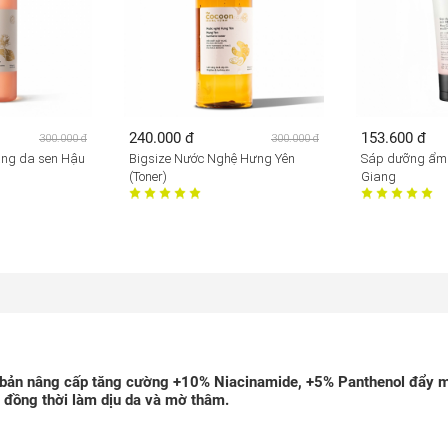
240.000 đ
153.600 đ
300.000 đ
300.000 đ
ằng da sen Hậu
Bigsize Nước Nghệ Hưng Yên
Sáp dưỡng ẩm
(Toner)
Giang
bản nâng cấp tăng cường +10% Niacinamide, +5% Panthenol đẩy 
 đồng thời làm dịu da và mờ thâm.