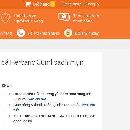
Giỏ hàng
0
Đăng Nhập
Đăng ký
100% bảo vệ
Thanh toán khi
người mua hàng
nhận hàng
nh hãng
Hỗ Trợ khách hàng
Đổi Trả 7 ngày
cá Herbario 30ml sạch mụn,
SKU:
Được quyền Đổi trả trong yên tâm mua hàng tại:
LiDo.vn.
xem chi tiết
Giao hàng & thanh toán tại nhà toàn quốc.
xem chi
tiết
100% HÀNG CHÍNH HÃNG, GIÁ TỐT được LiDo.vn
chọn lọc kỷ.