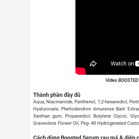
Video BOOSTED 
Thành phần đầy đủ
Aqua, Niacinamide, Panthenol, 1,2-hexanediol, Pent
Hyaluronate, Phellodendron Amurense Bark Extract
Xanthan gum, Propanediol, Butylene Glycol, Glyc
Graveolens Flower Oil, Peg- 40 Hydrogenated Castor
Cách dùng Boosted Serum rau má & diếp c