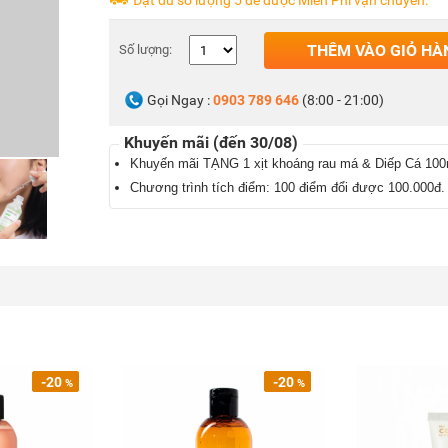
Đặt đủ số lượng 5 để được Miễn Phí vận chuyển.
THÊM VÀO GIỎ HÀ
Số lượng:
Gọi Ngay :
0903 789 646
(8:00 - 21:00)
Khuyến mãi (đến 30/08)
Khuyến mãi TẶNG 1 xịt khoáng rau má & Diếp Cá 100
Chương trình tích điểm: 100 điểm đổi được 100.000đ.
-20
-20
%
%