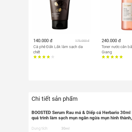
140.000 đ
240.000 đ
175.000 đ
Cà phê Đắk Lắk làm sạch da
Toner nước cân b
chết
Giang
Chi tiết sản phẩm
BOOSTED Serum Rau má & Diếp cá Herbario 30ml 
quá trình làm sạch mụn ngăn ngừa mụn hình thành,
Dung tích:
30ml