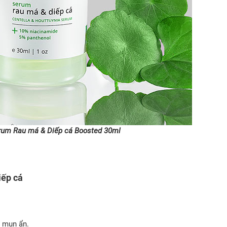
rum Rau má & Diếp cá Boosted 30ml
iếp cá
c mụn ẩn.