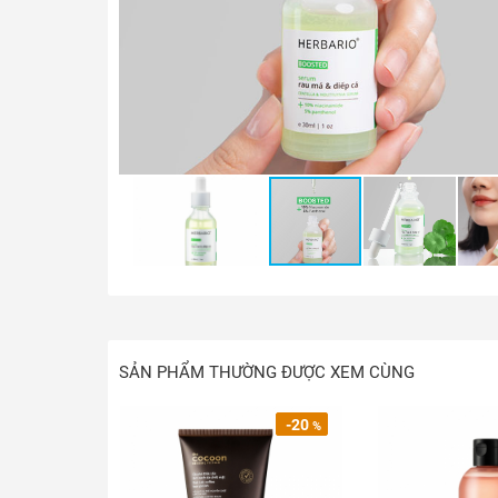
SẢN PHẨM THƯỜNG ĐƯỢC XEM CÙNG
-20
%