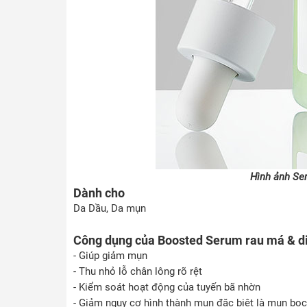
Hình ảnh Se
Dành cho
Da Dầu, Da mụn
Công dụng của Boosted Serum rau má & d
- Giúp giảm mụn
- Thu nhỏ lỗ chân lông rõ rệt
- Kiểm soát hoạt động của tuyến bã nhờn
- Giảm nguy cơ hình thành mụn đặc biệt là mụn bọ