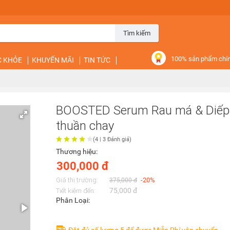
Tìm kiếm
100% sản phẩm chí
C KHỎE
KHUYẾN MÃI
TIN TỨC
BOOSTED Serum Rau má & Diếp 
thuần chay
(
4
|
3
Đánh giá)
Thương hiệu:
300,000 đ
Giá thị trường:
-20%
375,000 đ
75,000 đ
Tiết kiệm đến:
Phân Loại: