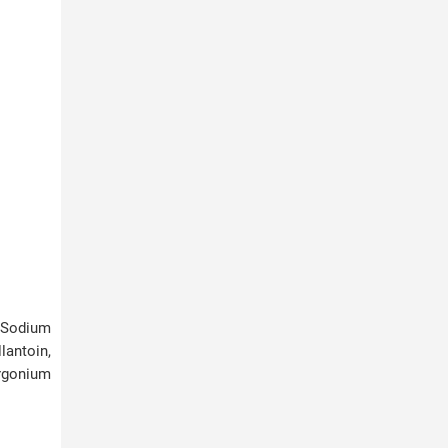
, Sodium
lantoin,
argonium