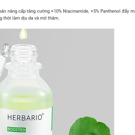
ản nâng cấp tăng cường +10% Niacinamide, +5% Panthenol đẩy m
g thời làm dịu da và mờ thâm.