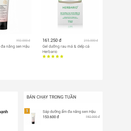
161.250 đ
192.000 đ
215.000 đ
 đa năng sen Hậu
Gel dưỡng rau má & diếp cá
Herbario
BÁN CHẠY TRONG TUẦN
1
mạnh
Sáp dưỡng ẩm đa năng sen Hậu
153.600 đ
192.000 đ