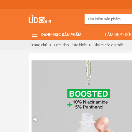
LÀM ĐẸP - SỨ
DANH MỤC SẢN PHẨM
Trang chủ
>
Làm đẹp - Sức khỏe
>
Chăm sóc da mặt