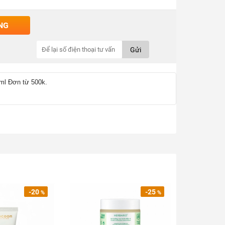
NG
Gửi
ml Đơn từ 500k.
-20
-25
%
%