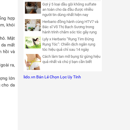
Gợi ý 5 loại dầu gội không sulfate
an toàn cho da đầu được nhiều
người tin dùng nhất hiện nay
tổng hợp
Herbario đồng hành cùng HTV7 và
ễm, khói
Bác sĩ Võ Thị Bạch Sương trong
hành trình chăm sóc tóc gãy rụng
khô. Mặt
Lyly x Herbario “Rụng Tim Đừng
Rụng Tóc”: Chiến dịch ngăn rụng
g da mất
tóc hiệu quả chỉ sau 14 ngày
n hồi và
Cách làm tan mỡ bụng từ gừng hiệu
quả nhất và chú ý bạn cần biết
goài ra,
lido.vn Bán Lẻ Chọn Lọc Uy Tính
ợng lớn
g cho da