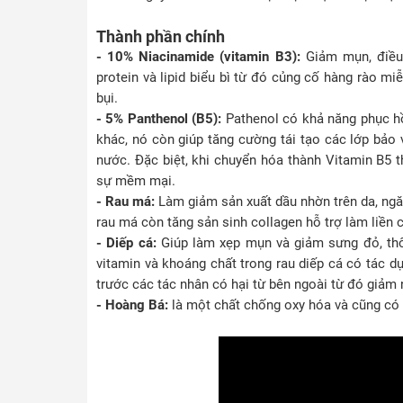
Thành phần chính
- 10% Niacinamide (vitamin B3):
Giảm mụn, điều
protein và lipid biểu bì từ đó củng cố hàng rào m
bụi.
- 5% Panthenol (B5):
Pathenol có khả năng phục hồi
khác, nó còn giúp tăng cường tái tạo các lớp bảo 
nước. Đặc biệt, khi chuyển hóa thành Vitamin B5 t
sự mềm mại.
- Rau má:
Làm giảm sản xuất dầu nhờn trên da, ng
rau má còn tăng sản sinh collagen hỗ trợ làm liền 
- Diếp cá:
Giúp làm xẹp mụn và giảm sưng đỏ, thô
vitamin và khoáng chất trong rau diếp cá có tác d
trước các tác nhân có hại từ bên ngoài từ đó giảm
- Hoàng Bá:
là một chất chống oxy hóa và cũng có 