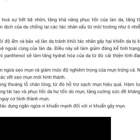
 hoà sự tiết bã nhờn, tăng khả năng phục hồi của làn da, tăng 
iễn dịch của da chống lại các tác nhân xấu từ môi trường như ô nhi
 độ ẩm và bảo vệ làn da tránh khỏi tác nhân gây hại khiến da bị 
vệ ngoài cùng của làn da. Điều này sẽ làm giảm đáng kể tình trạn
hì panthenol sẽ làm tăng hydrat hóa của da từ đó cải thiện tính đà
ăn ngừa sẹo mụn và giảm mức độ nghiêm trọng của mụn trứng cá. N
các vết sẹo mụn mới hình thành.
ng thoáng lỗ chân lông, từ đó hỗ trợ sạch mụn hiệu quả. Hàm lư
ụng tái tạo và phục hồi da hư tổn do mụn, tăng cường sức đề khán
 nguy cơ hình thành mụn.
tác dụng ngăn ngừa vi khuẩn mạnh đối với vi khuẩn gây mụn.