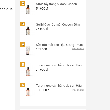
2
Nước tẩy trang bí đao Cocoon
54.000 đ
ạnh quá
3
Gel bí đao rửa mặt Cocoon 50ml
75.000 đ
4
Sữa rửa mặt sen Hậu Giang 140ml
153.600 đ
192.000 đ
5
Toner nước cân bằng da sen Hậu
74.000 đ
6
Toner nước cân bằng da sen Hậu
153.600 đ
192.000 đ