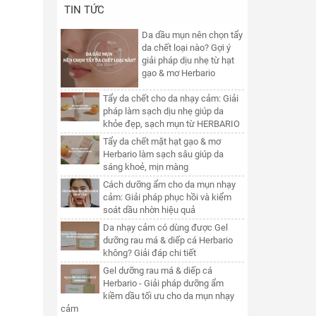
TIN TỨC
Da dầu mụn nên chọn tẩy
da chết loại nào? Gợi ý
giải pháp dịu nhẹ từ hạt
gạo & mơ Herbario
Tẩy da chết cho da nhạy cảm: Giải
pháp làm sạch dịu nhẹ giúp da
khỏe đẹp, sạch mụn từ HERBARIO
Tẩy da chết mặt hạt gạo & mơ
Herbario làm sạch sâu giúp da
sáng khoẻ, mịn màng
Cách dưỡng ẩm cho da mụn nhạy
cảm: Giải pháp phục hồi và kiểm
soát dầu nhờn hiệu quả
Da nhạy cảm có dùng được Gel
dưỡng rau má & diếp cá Herbario
không? Giải đáp chi tiết
Gel dưỡng rau má & diếp cá
Herbario - Giải pháp dưỡng ẩm
kiềm dầu tối ưu cho da mụn nhạy
cảm