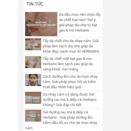
TIN TỨC
Da dầu mụn nên chọn tẩy
da chết loại nào? Gợi ý
giải pháp dịu nhẹ từ hạt
gạo & mơ Herbario
Tẩy da chết cho da nhạy cảm: Giải
pháp làm sạch dịu nhẹ giúp da
khỏe đẹp, sạch mụn từ HERBARIO
Tẩy da chết mặt hạt gạo & mơ
Herbario làm sạch sâu giúp da
sáng khoẻ, mịn màng
Cách dưỡng ẩm cho da mụn nhạy
cảm: Giải pháp phục hồi và kiểm
soát dầu nhờn hiệu quả
Da nhạy cảm có dùng được Gel
dưỡng rau má & diếp cá Herbario
không? Giải đáp chi tiết
Gel dưỡng rau má & diếp cá
Herbario - Giải pháp dưỡng ẩm
kiềm dầu tối ưu cho da mụn nhạy
cảm