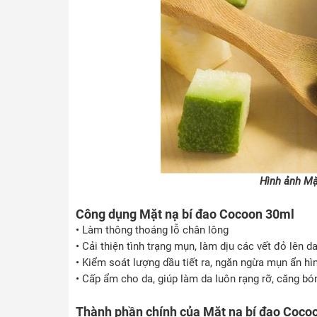
Hình ảnh Mặ
Công dụng Mặt nạ bí đao Cocoon 30ml
• Làm thông thoáng lỗ chân lông
• Cải thiện tình trạng mụn, làm dịu các vết đỏ lên d
• Kiểm soát lượng dầu tiết ra, ngăn ngừa mụn ẩn hì
• Cấp ẩm cho da, giúp làm da luôn rạng rỡ, căng b
Thành phần chính của Mặt nạ bí đao Coco