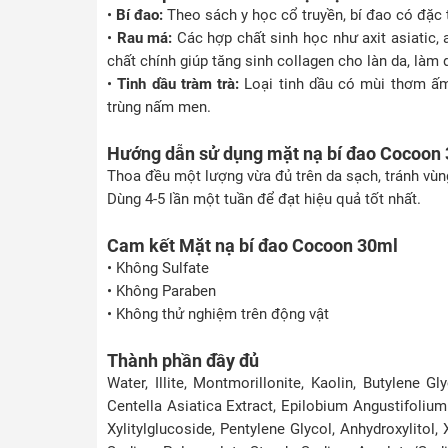
•
Bí đao:
Theo sách y học cổ truyền, bí đao có đặc 
•
Rau má:
Các hợp chất sinh học như axit asiatic,
chất chính giúp tăng sinh collagen cho làn da, làm 
•
Tinh dầu tràm trà:
Loại tinh dầu có mùi thơm ấm 
trùng nấm men.
Hướng dẫn sử dụng mặt nạ bí đao Cocoon
Thoa đều một lượng vừa đủ trên da sạch, tránh vùng
Dùng 4-5 lần một tuần để đạt hiệu quả tốt nhất.
Cam kết Mặt nạ bí đao Cocoon 30ml
• Không Sulfate
• Không Paraben
• Không thử nghiệm trên động vật
Thành phần đầy đủ
Water, Illite, Montmorillonite, Kaolin, Butylene Gl
Centella Asiatica Extract, Epilobium Angustifoliu
Xylitylglucoside, Pentylene Glycol, Anhydroxylitol