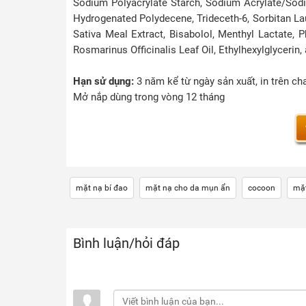
Sodium Polyacrylate Starch, Sodium Acrylate/Sod
Hydrogenated Polydecene, Trideceth-6, Sorbitan Lau
Sativa Meal Extract, Bisabolol, Menthyl Lactate, P
Rosmarinus Officinalis Leaf Oil, Ethylhexylglycerin,
Hạn sử dụng:
3 năm kể từ ngày sản xuất, in trên ch
Mở nắp dùng trong vòng 12 tháng
mặt nạ bí đao
mặt nạ cho da mụn ẩn
cocoon
mặ
Bình luận/hỏi đáp