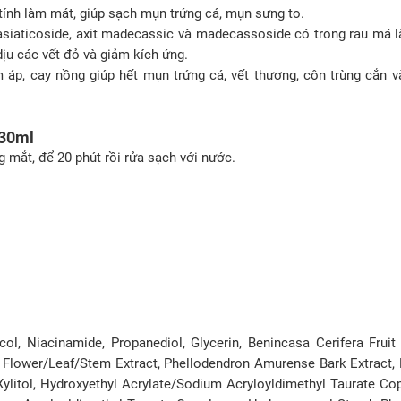
tính làm mát, giúp sạch mụn trứng cá, mụn sưng to.
 asiaticoside, axit madecassic và madecassoside có trong rau má 
dịu các vết đỏ và giảm kích ứng.
áp, cay nồng giúp hết mụn trứng cá, vết thương, côn trùng cắn 
 30ml
 mắt, để 20 phút rồi rửa sạch với nước.
ycol, Niacinamide, Propanediol, Glycerin, Benincasa Cerifera Fruit 
m Flower/Leaf/Stem Extract, Phellodendron Amurense Bark Extract, 
, Xylitol, Hydroxyethyl Acrylate/Sodium Acryloyldimethyl Taurate Co