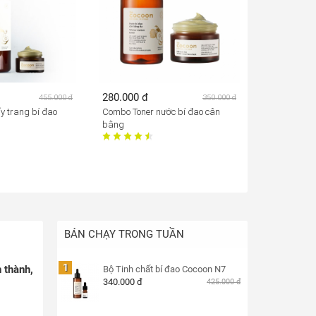
280.000 đ
455.000 đ
350.000 đ
y trang bí đao
Combo Toner nước bí đao cân
bằng
BÁN CHẠY TRONG TUẦN
1
 thành,
Bộ Tinh chất bí đao Cocoon N7
340.000 đ
425.000 đ