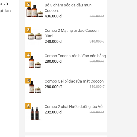
á và
2
Bộ 3 chăm sóc da dầu mụn
ại làn
Cocoon:
436.000 đ
545.000 đ
3
Combo 2 Mặt nạ bí đao Cocoon
30ml
248.000 đ
310.000 đ
4
Combo Toner nước bí đao cân bằng
280.000 đ
350.000 đ
5
Combo Gel bí đao rửa mặt Cocoon
280.000 đ
350.000 đ
6
Combo 2 chai Nước dưỡng tóc Vỏ
232.000 đ
290.000 đ