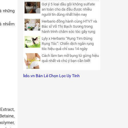
Gợi ý 5 loại dầu gội không sulfate
an toàn cho da đầu được nhiều
là những
người tin dùng nhất hiện nay
Herbario đồng hành cùng HTV7 và
và nhiễm
Bác sĩ Võ Thị Bạch Sương trong
hành trình chăm sóc tóc gãy rụng
Lyly x Herbario “Rụng Tim Đừng
Rụng Tóc”: Chiến dịch ngăn rụng
tóc hiệu quả chỉ sau 14 ngày
Cách làm tan mỡ bụng từ gừng hiệu
quả nhất và chú ý bạn cần biết
lido.vn Bán Lẻ Chọn Lọc Uy Tính
Extract,
Betaine,
polymer,