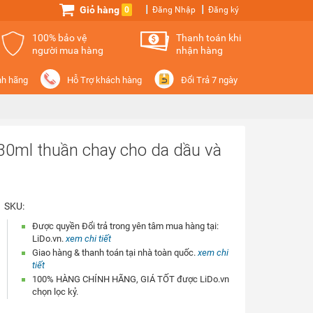
Giỏ hàng
0
Đăng Nhập
Đăng ký
100% bảo vệ
Thanh toán khi
người mua hàng
nhận hàng
nh hãng
Hỗ Trợ khách hàng
Đổi Trả 7 ngày
30ml thuần chay cho da dầu và
SKU:
Được quyền Đổi trả trong yên tâm mua hàng tại:
LiDo.vn.
xem chi tiết
Giao hàng & thanh toán tại nhà toàn quốc.
xem chi
tiết
100% HÀNG CHÍNH HÃNG, GIÁ TỐT được LiDo.vn
chọn lọc kỷ.