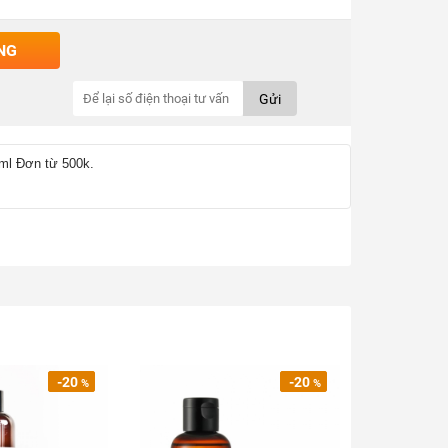
NG
Gửi
ml Đơn từ 500k.
-20
-20
%
%