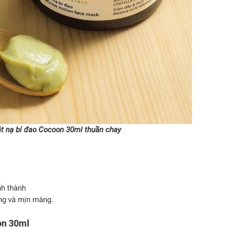
t nạ bí đao Cocoon 30ml thuần chay
a
nh thành
óng và mịn màng.
on 30ml