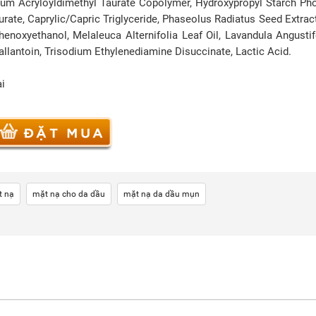
ium Acryloyldimethyl Taurate Copolymer, Hydroxypropyl Starch Ph
rate, Caprylic/Capric Triglyceride, Phaseolus Radiatus Seed Extrac
henoxyethanol, Melaleuca Alternifolia Leaf Oil, Lavandula Angustifo
 allantoin, Trisodium Ethylenediamine Disuccinate, Lactic Acid.
ai
t nạ
mặt nạ cho da dầu
mặt nạ da dầu mụn