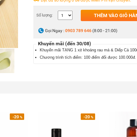
Đặt đủ số lượng 0 để được Miễn Phí vận chuyển.
THÊM VÀO GIỎ HÀ
Số lượng:
Gọi Ngay :
0903 789 646
(8:00 - 21:00)
Khuyến mãi (đến 30/08)
Khuyến mãi TẶNG 1 xịt khoáng rau má & Diếp Cá 100
Chương trình tích điểm: 100 điểm đổi được 100.000đ.
-20
-20
%
%