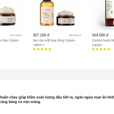
307.200 đ
364.000 đ
492.000 đ
384.000 đ
bí đao Cocoon
Gel rửa mặt hoa hồng Cocoon
Combo Nước tẩ
140ml +
Cocoon
huần chay giúp kiểm soát lượng dầu tiết ra, ngăn ngừa mụn ẩn hình
, căng bóng và mịn màng.