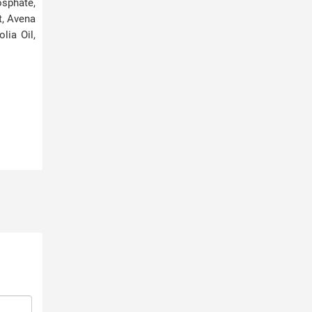
osphate,
t, Avena
lia Oil,