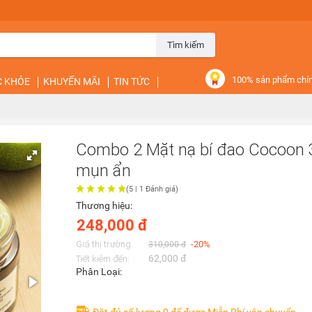
Tìm kiếm
100% sản phẩm chí
C KHỎE
KHUYẾN MÃI
TIN TỨC
Combo 2 Mặt nạ bí đao Cocoon 
mụn ẩn
(
5
|
1
Đánh giá)
Thương hiệu:
248,000 đ
Giá thị trường:
-20%
310,000 đ
62,000 đ
Tiết kiệm đến:
Phân Loại: