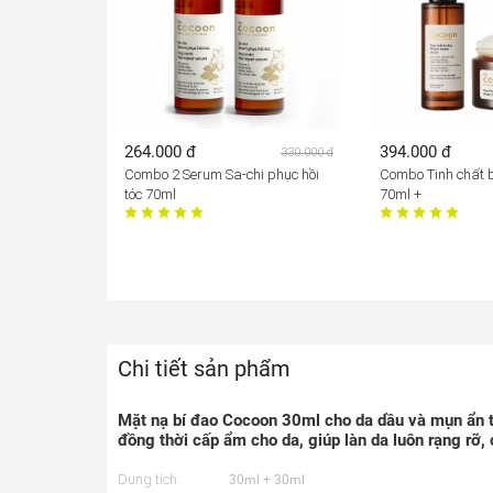
264.000 đ
394.000 đ
330.000 đ
Combo 2 Serum Sa-chi phục hồi
Combo Tinh chất 
tóc 70ml
70ml +
Chi tiết sản phẩm
Mặt nạ bí đao Cocoon 30ml cho da dầu và mụn ẩn t
đồng thời cấp ẩm cho da, giúp làn da luôn rạng rỡ
Dung tích:
30ml + 30ml