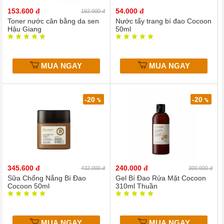
153.600 đ
54.000 đ
192.000 đ
Toner nước cân bằng da sen
Nước tẩy trang bí đao Cocoon
Hậu Giang
50ml
MUA NGAY
MUA NGAY
-20
-20
%
%
345.600 đ
240.000 đ
432.000 đ
300.000 đ
Sữa Chống Nắng Bí Đao
Gel Bí Đao Rửa Mặt Cocoon
Cocoon 50ml
310ml Thuần
MUA NGAY
MUA NGAY