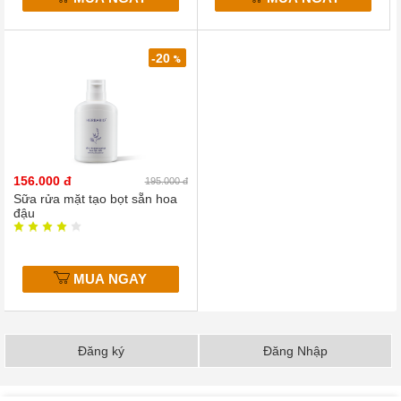
-20
%
156.000 đ
195.000 đ
Sữa rửa mặt tạo bọt sẵn hoa
đậu
MUA NGAY
Đăng ký
Đăng Nhập