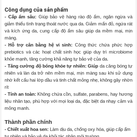
Công dụng của sản phẩm
- Cấp ẩm sâu:
Giúp bảo vệ hàng rào độ ẩm, ngăn ngừa và
giảm thiểu tình trạng thoát nước qua da. Giảm mẩn đỏ, ngứa rát
và kích ứng da, cung cấp độ ẩm sâu giúp da mềm mại, mịn
màng.
- Hỗ trợ cân bằng hệ vi sinh:
Công thức chứa phức hợp
prebiotics và các hoạt chất sinh học giúp duy trì microbiome
khỏe mạnh, tăng cường khả năng tự bảo vệ của da.
- Tăng cường độ bóng khỏe tự nhiên: Giúp
da căng bóng tự
nhiên và làn da trở nên mềm mại, mịn màng sau khi sử dụng
nhờ kết cấu hai lớp dầu và tinh chất mỏng nhẹ, không gây nhờn
rít
- Tính an toàn:
Không chứa cồn, sulfate, parabens, hay hương
liệu nhân tạo, phù hợp với mọi loại da, đặc biệt da nhạy cảm và
mỏng manh.
Thành phần chính
- Chiết xuất hoa sen:
Làm dịu da, chống oxy hóa, giúp cấp ẩm
tự nhiên và bảo vệ da khỏi tác nhân môi trường.