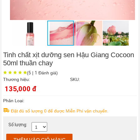
Tóc
/
Da
Đầu
›
Chăm
Sóc
Cơ
Thể
›
Chăm
Tinh chất xịt dưỡng sen Hậu Giang Cocoon
sóc
50ml thuần chay
da
mặt
(
5
|
1
Đánh giá)
›
Thương hiệu:
SKU:
Thực
135,000 đ
phẩm
chức
Phân Loại:
năng
Thực
Đặt đủ số lượng 0 để được Miễn Phí vận chuyển.
phẩm
chức
Số lượng:
năng
sức
khỏe