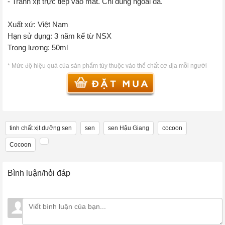
- Tránh xịt trực tiếp vào mắt. Chỉ dùng ngoài da.
Xuất xứ: Việt Nam
Hạn sử dụng: 3 năm kể từ NSX
Trọng lượng: 50ml
* Mức độ hiệu quả của sản phẩm tùy thuộc vào thể chất cơ địa mỗi người
tinh chất xịt dưỡng sen
sen
sen Hậu Giang
cocoon
Cocoon
Bình luận/hỏi đáp