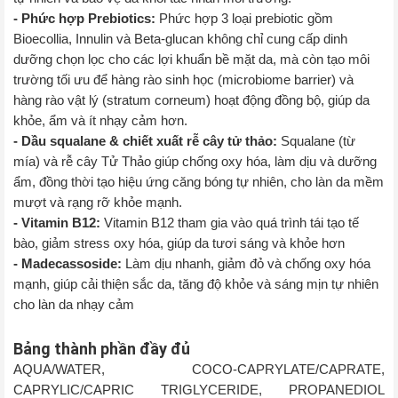
- Phức hợp Prebiotics:
Phức hợp 3 loại prebiotic gồm
Bioecollia, Innulin và Beta-glucan không chỉ cung cấp dinh
dưỡng chọn lọc cho các lợi khuẩn bề mặt da, mà còn tạo môi
trường tối ưu để hàng rào sinh học (microbiome barrier) và
hàng rào vật lý (stratum corneum) hoạt động đồng bộ, giúp da
khỏe, ẩm và ít nhạy cảm hơn.
- Dầu squalane & chiết xuất rễ cây tử thảo:
Squalane (từ
mía) và rễ cây Tử Thảo giúp chống oxy hóa, làm dịu và dưỡng
ẩm, đồng thời tạo hiệu ứng căng bóng tự nhiên, cho làn da mềm
mượt và rạng rỡ khỏe mạnh.
- Vitamin B12:
Vitamin B12 tham gia vào quá trình tái tạo tế
bào, giảm stress oxy hóa, giúp da tươi sáng và khỏe hơn
- Madecassoside:
Làm dịu nhanh, giảm đỏ và chống oxy hóa
mạnh, giúp cải thiện sắc da, tăng độ khỏe và sáng mịn tự nhiên
cho làn da nhạy cảm
Bảng thành phần đầy đủ
AQUA/WATER, COCO-CAPRYLATE/CAPRATE,
CAPRYLIC/CAPRIC TRIGLYCERIDE, PROPANEDIOL