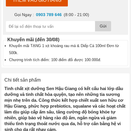
THÊM VÀO GIỎ HÀNG
›
Thực
phẩm
Gọi Ngay :
0903 789 646
(8:00 - 21:00)
chức
năng
Gửi
làm
đẹp
Khuyến mãi (đến 30/08)
›
Khuyến mãi TẶNG 1 xịt khoáng rau má & Diếp Cá 100ml Đơn từ
Bách
500k.
hóa
Online
Chương trình tích điểm: 100 điểm đổi được 100.000đ.
Bánh
Kẹo
Chi tiết sản phẩm
›
Trà
›
Tinh chất xịt dưỡng Sen Hậu Giang có kết cấu hai lớp dầu
dưỡng và tinh chất hòa quyện, tạo nên những tia sương
mịn nhẹ trên da. Công thức kết hợp chiết xuất sen hữu cơ
Hậu Giang, phức hợp prebiotics, squalane và các hoạt chất
làm dịu giúp cấp ẩm sâu, tăng cường độ bóng khỏe tự
nhiên, giúp bảo vệ hàng rào độ ẩm, ngăn ngừa và giảm
thiểu tình trạng thoát nước qua da, hỗ trợ cân bằng hệ vi
sinh cho da rất nhạy cảm.