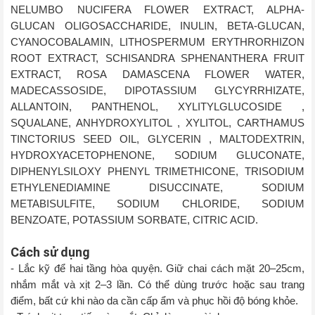
NELUMBO NUCIFERA FLOWER EXTRACT, ALPHA-
GLUCAN OLIGOSACCHARIDE, INULIN, BETA-GLUCAN,
CYANOCOBALAMIN, LITHOSPERMUM ERYTHRORHIZON
ROOT EXTRACT, SCHISANDRA SPHENANTHERA FRUIT
EXTRACT, ROSA DAMASCENA FLOWER WATER,
MADECASSOSIDE, DIPOTASSIUM GLYCYRRHIZATE,
ALLANTOIN, PANTHENOL, XYLITYLGLUCOSIDE ,
SQUALANE, ANHYDROXYLITOL , XYLITOL, CARTHAMUS
TINCTORIUS SEED OIL, GLYCERIN , MALTODEXTRIN,
HYDROXYACETOPHENONE, SODIUM GLUCONATE,
DIPHENYLSILOXY PHENYL TRIMETHICONE, TRISODIUM
ETHYLENEDIAMINE DISUCCINATE, SODIUM
METABISULFITE, SODIUM CHLORIDE, SODIUM
BENZOATE, POTASSIUM SORBATE, CITRIC ACID.
Cách sử dụng
- Lắc kỹ để hai tầng hòa quyện. Giữ chai cách mặt 20–25cm,
nhắm mắt và xịt 2–3 lần. Có thể dùng trước hoặc sau trang
điểm, bất cứ khi nào da cần cấp ẩm và phục hồi độ bóng khỏe.