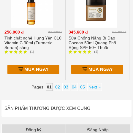
256.000 đ
345.600 đ
320.000 đ
432.000 đ
Tinh chất nghệ Hưng Yên C10
Sữa Chống Nắng Bí Đao
Vitamin C 30ml (Turmeric
Cocoon 50ml Quang Phổ
Serum) sáng
Rộng SPF 50+ Thuần
(1)
(1)
MUA NGAY
MUA NGAY
Pages:
01
02
03
04
05
Next »
SẢN PHẨM THƯỜNG ĐƯỢC XEM CÙNG
Đăng ký
Đăng Nhập