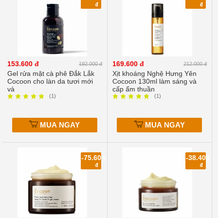
đ
đ
153.600 đ
169.600 đ
192.000 đ
212.000 đ
Gel rửa mặt cà phê Đắk Lắk
Xịt khoáng Nghệ Hưng Yên
Cocoon cho làn da tươi mới
Cocoon 130ml làm sáng và
và
cấp ẩm thuần
(1)
(1)
MUA NGAY
MUA NGAY
-75.600
-38.400
đ
đ