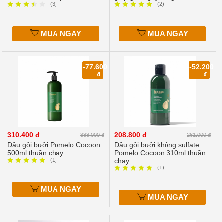
(3)
(2)
MUA NGAY
MUA NGAY
-77.600
-52.200
đ
đ
310.400 đ
208.800 đ
388.000 đ
261.000 đ
Dầu gội bưởi Pomelo Cocoon
Dầu gội bưởi không sulfate
500ml thuần chay
Pomelo Cocoon 310ml thuần
(1)
chay
(1)
MUA NGAY
MUA NGAY