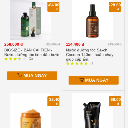
-64.000
-28.600
đ
đ
256.000 đ
114.400 đ
320.000 đ
143.000 đ
BIGSIZE - BẢN CẢI TIẾN -
Nước dưỡng tóc Sa-chi
Nước dưỡng tóc tinh dầu bưởi
Cocoon 140ml thuần chay
(2)
giúp cấp ẩm,
(1)
MUA NGAY
MUA NGAY
-32.400
-68.000
đ
đ