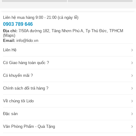
Liên hệ mua hàng 9:00 - 21:00 (cả ngày lễ)
0903 789 646
Địa chỉ:
7/50A đường 182, Tăng Nhơn Phú A, Tp Thủ Đức, TPHCM
(Maps)
Email:
info@lido.vn
›
Liên Hệ
›
Có Giao hàng toàn quốc ?
›
Có khuyến mãi ?
›
Chính sách đổi trả hàng ?
›
Về chúng tôi Lido
›
Đặc sản
›
Văn Phòng Phẩm - Quà Tặng