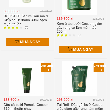
›
Thực
phẩm
300.000 đ
375.000 đ
chức
BOOSTED Serum Rau má &
169.600 đ
năng
215.000 đ
Diếp cá Herbario 30ml sạch
làm
Kem ủ tóc bưởi Cocoon giảm
mụn, thuần
gãy rụng và làm mềm tóc
đẹp
(3)
200ml
›
(2)
Bách
MUA NGAY
hóa
Online
MUA NGAY
Bánh
Kẹo
-38.400
-73.800
›
Trà
đ
đ
›
153.600 đ
295.200 đ
192.000 đ
369.000 đ
Dầu xả bưởi Pomelo Cocoon
Túi Refill Dầu gội bưởi Cocoon
310ml thuần chay
giúp giảm gãy rụng, làm mềm