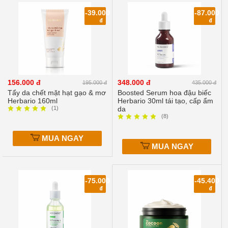
Tóc
/
-39.000
-87.000
Da
đ
đ
Đầu
›
Chăm
Sóc
Cơ
Thể
156.000 đ
348.000 đ
›
Chăm
195.000 đ
435.000 đ
sóc
Tẩy da chết mặt hạt gạo & mơ
Boosted Serum hoa đậu biếc
Herbario 160ml
Herbario 30ml tái tạo, cấp ẩm
da
(1)
da
mặt
(8)
›
Thực
MUA NGAY
phẩm
MUA NGAY
chức
năng
Thực
-75.000
-45.400
phẩm
đ
đ
chức
năng
sức
khỏe