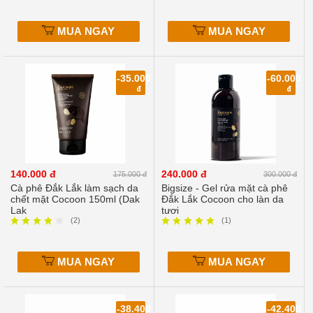
MUA NGAY
MUA NGAY
-35.000
-60.000
đ
đ
140.000 đ
240.000 đ
175.000 đ
300.000 đ
Cà phê Đắk Lắk làm sạch da
Bigsize - Gel rửa mặt cà phê
chết mặt Cocoon 150ml (Dak
Đắk Lắk Cocoon cho làn da
Lak
tươi
(2)
(1)
MUA NGAY
MUA NGAY
-38.400
-42.400