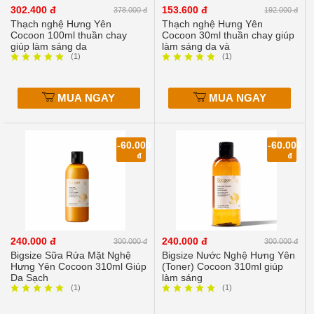
302.400 đ
153.600 đ
378.000 đ
192.000 đ
Thạch nghệ Hưng Yên
Thạch nghệ Hưng Yên
Cocoon 100ml thuần chay
Cocoon 30ml thuần chay giúp
giúp làm sáng da
làm sáng da và
(1)
(1)
MUA NGAY
MUA NGAY
-60.000
-60.000
đ
đ
240.000 đ
240.000 đ
300.000 đ
300.000 đ
Bigsize Sữa Rửa Mặt Nghệ
Bigsize Nước Nghệ Hưng Yên
Hưng Yên Cocoon 310ml Giúp
(Toner) Cocoon 310ml giúp
Da Sạch
làm sáng
(1)
(1)