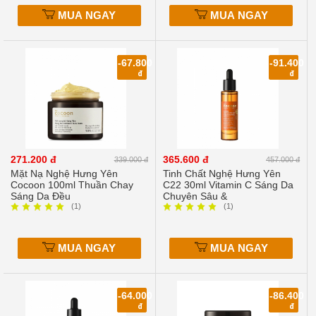
MUA NGAY
MUA NGAY
-67.800
-91.400
đ
đ
271.200 đ
365.600 đ
339.000 đ
457.000 đ
Mặt Nạ Nghệ Hưng Yên
Tinh Chất Nghệ Hưng Yên
Cocoon 100ml Thuần Chay
C22 30ml Vitamin C Sáng Da
Sáng Da Đều
Chuyên Sâu &
(1)
(1)
MUA NGAY
MUA NGAY
-64.000
-86.400
đ
đ