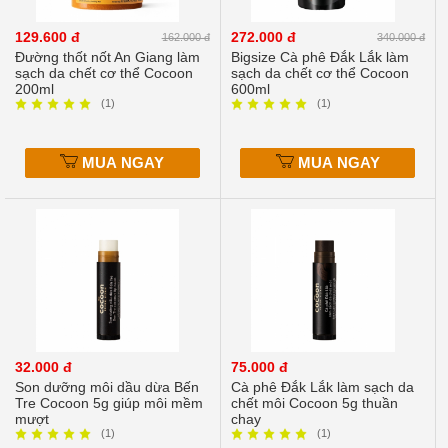
129.600 đ
272.000 đ
162.000 đ
340.000 đ
Đường thốt nốt An Giang làm
Bigsize Cà phê Đắk Lắk làm
sạch da chết cơ thể Cocoon
sạch da chết cơ thể Cocoon
200ml
600ml
(1)
(1)
MUA NGAY
MUA NGAY
32.000 đ
75.000 đ
Son dưỡng môi dầu dừa Bến
Cà phê Đắk Lắk làm sạch da
Tre Cocoon 5g giúp môi mềm
chết môi Cocoon 5g thuần
mượt
chay
(1)
(1)