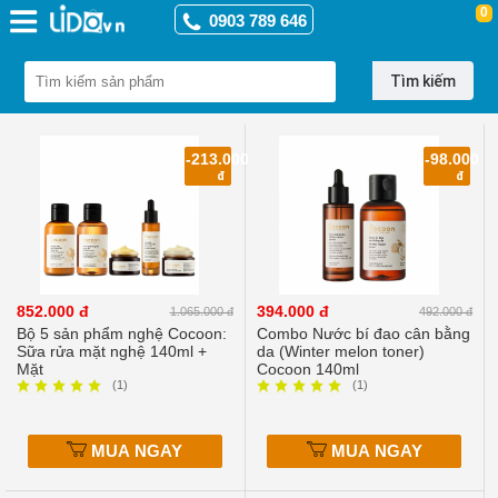
0
0903 789 646
Tìm kiếm
Làm
đẹp
-213.000
-98.000
-
đ
đ
Sức
khỏe
Sản
phẩm
thiên
nhiên
852.000 đ
394.000 đ
1.065.000 đ
492.000 đ
-
Bộ 5 sản phẩm nghệ Cocoon:
Combo Nước bí đao cân bằng
Handmade
Sữa rửa mặt nghệ 140ml +
da (Winter melon toner)
Mặt
Cocoon 140ml
›
Chăm
(1)
(1)
Sóc
Cá
Nhân
MUA NGAY
MUA NGAY
›
Chăm
Sóc